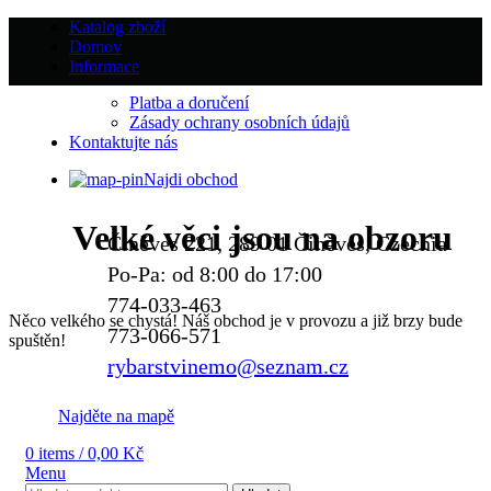
Katalog zboží
Domov
Informace
Platba a doručení
Zásady ochrany osobních údajů
Kontaktujte nás
Najdi obchod
Velké věci jsou na obzoru
Činěves 221, 289 01 Činěves, Czechia
Po-Pa: od 8:00 do 17:00
774-033-463
Něco velkého se chystá! Náš obchod je v provozu a již brzy bude
773-066-571
spuštěn!
rybarstvinemo@seznam.cz
Najděte na mapě
0
items
/
0,00
Kč
Menu