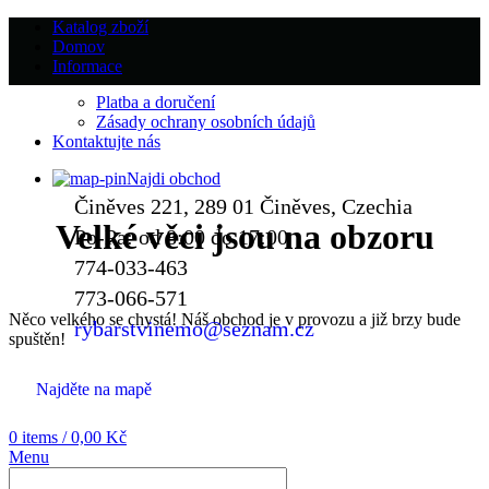
Katalog zboží
Domov
Informace
Platba a doručení
Zásady ochrany osobních údajů
Kontaktujte nás
Najdi obchod
Činěves 221, 289 01 Činěves, Czechia
Velké věci jsou na obzoru
Po-Pa: od 8:00 do 17:00
774-033-463
773-066-571
Něco velkého se chystá! Náš obchod je v provozu a již brzy bude
rybarstvinemo@seznam.cz
spuštěn!
Najděte na mapě
0
items
/
0,00
Kč
Menu