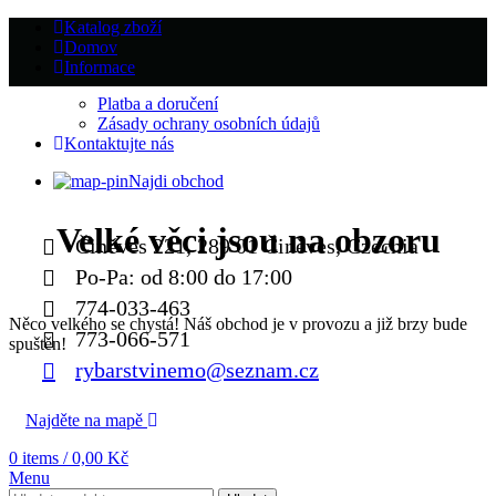
Katalog zboží
Domov
Informace
Platba a doručení
Zásady ochrany osobních údajů
Kontaktujte nás
Najdi obchod
Velké věci jsou na obzoru
Činěves 221, 289 01 Činěves, Czechia
Po-Pa: od 8:00 do 17:00
774-033-463
Něco velkého se chystá! Náš obchod je v provozu a již brzy bude
773-066-571
spuštěn!
rybarstvinemo@seznam.cz
Najděte na mapě
0
items
/
0,00
Kč
Menu