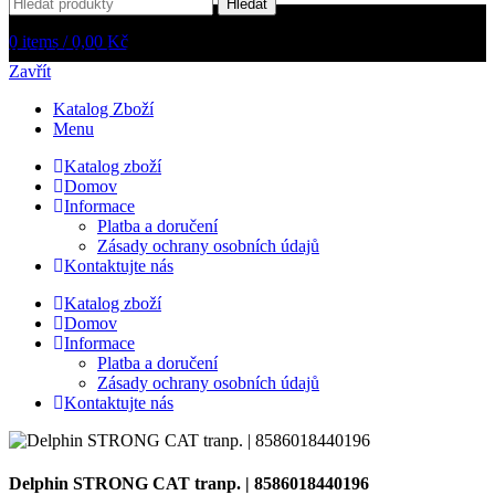
Hledat
0
items
/
0,00
Kč
Rybářské Potřeby Nemo
2026
Zavřít
Katalog Zboží
Menu
Katalog zboží
Domov
Informace
Platba a doručení
Zásady ochrany osobních údajů
Kontaktujte nás
Katalog zboží
Domov
Informace
Platba a doručení
Zásady ochrany osobních údajů
Kontaktujte nás
Delphin STRONG CAT tranp. | 8586018440196