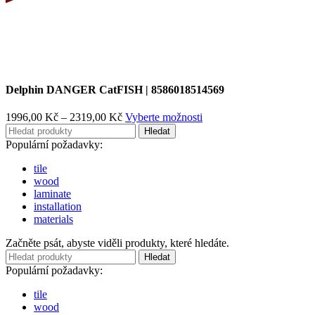
Delphin DANGER CatFISH | 8586018514569
Rozpětí
1996,00
Kč
–
2319,00
Kč
Vyberte možnosti
cen:
Hledat
1996,00 Kč
Populární požadavky:
až
2319,00 Kč
tile
wood
laminate
installation
materials
Začněte psát, abyste viděli produkty, které hledáte.
Hledat
Populární požadavky:
tile
wood