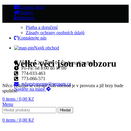
Katalog zboží
Domov
Informace
Platba a doručení
Zásady ochrany osobních údajů
Kontaktujte nás
Najdi obchod
Velké věci jsou na obzoru
Činěves 221, 289 01 Činěves, Czechia
Po-Pa: od 8:00 do 17:00
774-033-463
773-066-571
rybarstvinemo@seznam.cz
Něco velkého se chystá! Náš obchod je v provozu a již brzy bude
Najděte na mapě
spuštěn!
0
items
/
0,00
Kč
Menu
Hledat
0
items
/
0,00
Kč