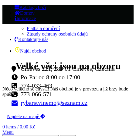
Katalog zboží
Domov
Informace
Platba a doručení
Zásady ochrany osobních údajů
Kontaktujte nás
Najdi obchod
Velké věci jsou na obzoru
Činěves 221, 289 01 Činěves, Czechia
Po-Pa: od 8:00 do 17:00
774-033-463
Něco velkého se chystá! Náš obchod je v provozu a již brzy bude
773-066-571
spuštěn!
rybarstvinemo@seznam.cz
Najděte na mapě
0
items
/
0,00
Kč
Menu