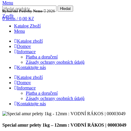
Menu
Hledat
Rybářské Potřeby Nemo
2026
Zavřít
0
items
/
0,00
Kč
Katalog Zboží
Menu
Katalog zboží
Domov
Informace
Platba a doručení
Zásady ochrany osobních údajů
Kontaktujte nás
Katalog zboží
Domov
Informace
Platba a doručení
Zásady ochrany osobních údajů
Kontaktujte nás
Special amur pelety 1kg – 12mm : VODNÍ RÁKOS | 00003049