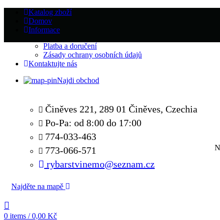
Katalog zboží
Domov
Informace
Platba a doručení
Zásady ochrany osobních údajů
Kontaktujte nás
Najdi obchod
Činěves 221, 289 01 Činěves, Czechia
Po-Pa: od 8:00 do 17:00
774-033-463
N
773-066-571
rybarstvinemo@seznam.cz
Najděte na mapě
0
items
/
0,00
Kč