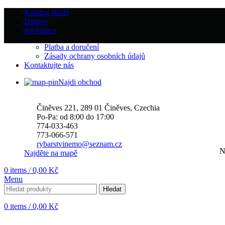
Katalog zboží
Domov
Informace
Platba a doručení
Zásady ochrany osobních údajů
Kontaktujte nás
Najdi obchod
Činěves 221, 289 01 Činěves, Czechia
Po-Pa: od 8:00 do 17:00
774-033-463
773-066-571
rybarstvinemo@seznam.cz
N
Najděte na mapě
0
items
/
0,00
Kč
Menu
Hledat
0
items
/
0,00
Kč