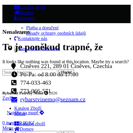
Katalog zboží
Domov
Informace
Platba a doručení
Nenalezeno
Zásady ochrany osobních údajů
Kontaktujte nás
To je poněkud trapné, že
Najdi obchod
It looks like nothing was found at this location. Maybe try a search?
Činěves 221, 289 01 Činěves, Czechia
Hledat
Po-Pa: od 8:00 do 17:00
774-033-463
773-066-571
Rybářské Potřeby Nemo
2026
Zavřít
rybarstvinemo@seznam.cz
Katalog Zboží
Najděte na mapě
Menu
0
items
/
0,00
Kč
Katalog zboží
Menu
Domov