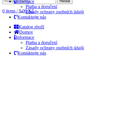
Informace
Hledat
Platba a doručení
0
items
/
0,00
Kč
Zásady ochrany osobních údajů
Kontaktujte nás
Katalog zboží
Domov
Informace
Platba a doručení
Zásady ochrany osobních údajů
Kontaktujte nás