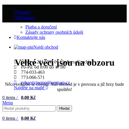
Katalog zboží
Domov
Informace
Platba a doručení
Zásady ochrany osobních údajů
Kontaktujte nás
Najdi obchod
Velké věci jsou na obzoru
Činěves 221, 289 01 Činěves, Czechia
Po-Pa: od 8:00 do 17:00
774-033-463
773-066-571
rybarstvinemo@seznam.cz
Něco velkého se chystá! Náš obchod je v provozu a již brzy bude
Najděte na mapě
spuštěn!
0
items
/
0,00
Kč
Menu
Hledat
0
items
/
0,00
Kč