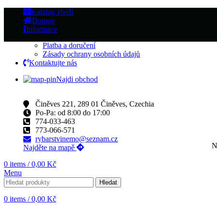
Katalog zboží
Domov
Informace
Platba a doručení
Zásady ochrany osobních údajů
Kontaktujte nás
Najdi obchod
Činěves 221, 289 01 Činěves, Czechia
Po-Pa: od 8:00 do 17:00
774-033-463
773-066-571
rybarstvinemo@seznam.cz
N
Najděte na mapě
0
items
/
0,00
Kč
Menu
Hledat
0
items
/
0,00
Kč