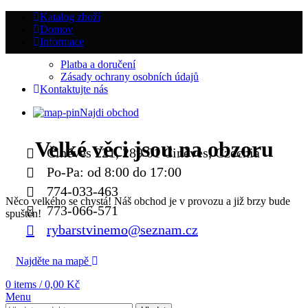
Katalog zboží
Domov
Informace
Platba a doručení
Zásady ochrany osobních údajů
Kontaktujte nás
Najdi obchod
Velké věci jsou na obzoru
Činěves 221, 289 01 Činěves, Czechia
Po-Pa: od 8:00 do 17:00
774-033-463
Něco velkého se chystá! Náš obchod je v provozu a již brzy bude
773-066-571
spuštěn!
rybarstvinemo@seznam.cz
Najděte na mapě
0
items
/
0,00
Kč
Menu