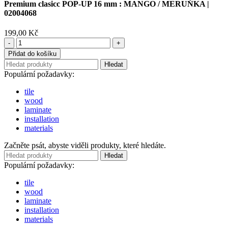
Premium clasicc POP-UP 16 mm : MANGO / MERUŇKA |
02004068
199,00
Kč
Premium
clasicc
Přidat do košíku
POP-
Hledat
UP
Populární požadavky:
16
mm
tile
:
wood
MANGO
laminate
/
installation
MERUŇKA
materials
|
02004068
Začněte psát, abyste viděli produkty, které hledáte.
množství
Hledat
Populární požadavky:
tile
wood
laminate
installation
materials