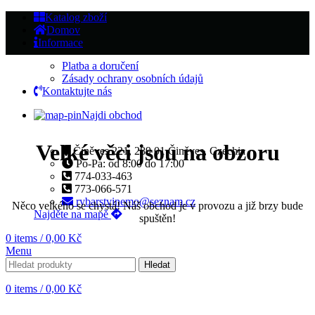
Katalog zboží
Domov
Informace
Platba a doručení
Zásady ochrany osobních údajů
Kontaktujte nás
Najdi obchod
Velké věci jsou na obzoru
Činěves 221, 289 01 Činěves, Czechia
Po-Pa: od 8:00 do 17:00
774-033-463
773-066-571
rybarstvinemo@seznam.cz
Něco velkého se chystá! Náš obchod je v provozu a již brzy bude
Najděte na mapě
spuštěn!
0
items
/
0,00
Kč
Menu
Hledat
0
items
/
0,00
Kč