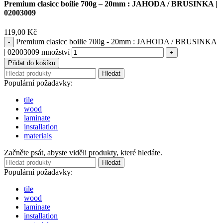
Premium clasicc boilie 700g – 20mm : JAHODA / BRUSINKA |
02003009
119,00
Kč
Premium clasicc boilie 700g - 20mm : JAHODA / BRUSINKA
| 02003009 množství
Přidat do košíku
Hledat
Populární požadavky:
tile
wood
laminate
installation
materials
Začněte psát, abyste viděli produkty, které hledáte.
Hledat
Populární požadavky:
tile
wood
laminate
installation