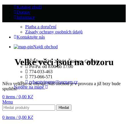
Katalog zboží
Domov
Informace
Platba a doručení
Zásady ochrany osobních údajů
Kontaktujte nás
Najdi obchod
Velké věci jsou na obzoru
Činěves 221, 289 01 Činěves, Czechia
Po-Pa: od 8:00 do 17:00
774-033-463
773-066-571
rybarstvinemo@seznam.cz
Něco velkého se chystá! Náš obchod je v provozu a již brzy bude
Najděte na mapě
spuštěn!
0
items
/
0,00
Kč
Menu
Hledat
0
items
/
0,00
Kč