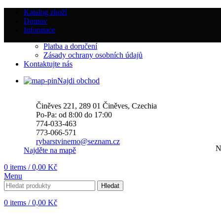
Katalog zboží
Domov
Informace
Platba a doručení
Zásady ochrany osobních údajů
Kontaktujte nás
Najdi obchod
Činěves 221, 289 01 Činěves, Czechia
Po-Pa: od 8:00 do 17:00
774-033-463
773-066-571
rybarstvinemo@seznam.cz
N
Najděte na mapě
0
items
/
0,00
Kč
Menu
Hledat
0
items
/
0,00
Kč