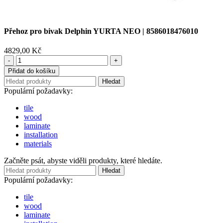
Přehoz pro bivak Delphin YURTA NEO | 8586018476010
4829,00
Kč
Přehoz
pro
Přidat do košíku
bivak
Hledat
Delphin
Populární požadavky:
YURTA
NEO
tile
|
wood
8586018476010
laminate
množství
installation
materials
Začněte psát, abyste viděli produkty, které hledáte.
Hledat
Populární požadavky:
tile
wood
laminate