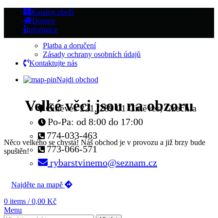
Katalog zboží
Domov
Informace
Platba a doručení
Zásady ochrany osobních údajů
Kontaktujte nás
Najdi obchod
Velké věci jsou na obzoru
Činěves 221, 289 01 Činěves, Czechia
Po-Pa: od 8:00 do 17:00
774-033-463
Něco velkého se chystá! Náš obchod je v provozu a již brzy bude
773-066-571
spuštěn!
rybarstvinemo@seznam.cz
Najděte na mapě
0
items
/
0,00
Kč
Menu