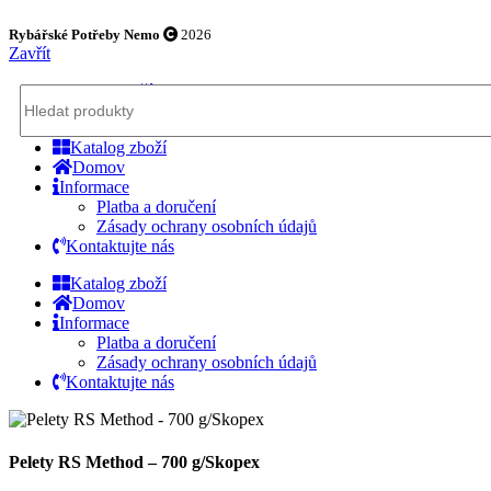
/
0,00
Kč
0
Rybářské Potřeby Nemo
2026
Zavřít
Katalog Zboží
Menu
Katalog zboží
/
0,00
Kč
0
Domov
Informace
Platba a doručení
Zásady ochrany osobních údajů
Kontaktujte nás
Katalog zboží
Domov
Informace
Platba a doručení
Zásady ochrany osobních údajů
Kontaktujte nás
Pelety RS Method – 700 g/Skopex