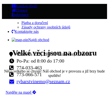
Katalog zboží
Domov
Informace
Platba a doručení
Zásady ochrany osobních údajů
Kontaktujte nás
Najdi obchod
Velké věci jsou na obzoru
Činěves 221, 289 01 Činěves, Czechia
Po-Pa: od 8:00 do 17:00
774-033-463
Něco velkého se chystá! Náš obchod je v provozu a již brzy bude
773-066-571
spuštěn!
rybarstvinemo@seznam.cz
Najděte na mapě