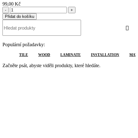
99,00
Kč
Pelety
RS
Přidat do košíku
Method
-
700
g/Skopex
množství
Populární požadavky:
TILE
WOOD
LAMINATE
INSTALLATION
MAT
Začněte psát, abyste viděli produkty, které hledáte.