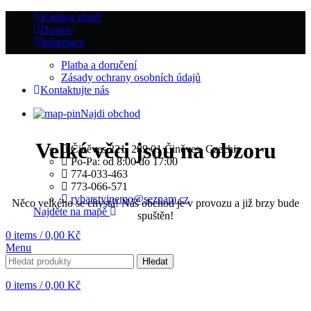
Katalog zboží
Domov
Informace
Platba a doručení
Zásady ochrany osobních údajů
Kontaktujte nás
Najdi obchod
Velké věci jsou na obzoru
Činěves 221, 289 01 Činěves, Czechia
Po-Pa: od 8:00 do 17:00
774-033-463
773-066-571
rybarstvinemo@seznam.cz
Něco velkého se chystá! Náš obchod je v provozu a již brzy bude
Najděte na mapě
spuštěn!
0
items
/
0,00
Kč
Menu
Hledat
0
items
/
0,00
Kč