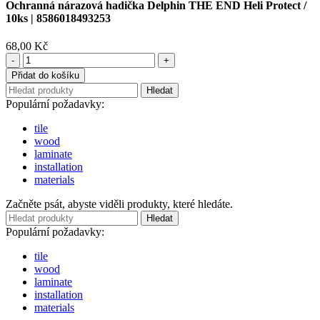
Ochranná nárazová hadička Delphin THE END Heli Protect /
10ks | 8586018493253
68,00
Kč
Ochranná
nárazová
Přidat do košíku
hadička
Hledat
Delphin
Populární požadavky:
THE
END
tile
Heli
wood
Protect
laminate
/
installation
10ks
materials
|
8586018493253
Začněte psát, abyste viděli produkty, které hledáte.
množství
Hledat
Populární požadavky:
tile
wood
laminate
installation
materials