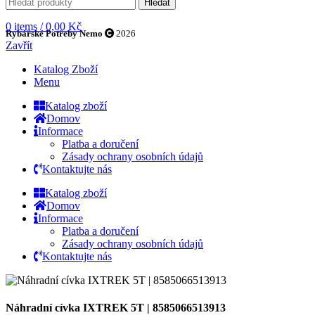
Hledat
0
items
/
0,00
Kč
Rybářské Potřeby Nemo
2026
Zavřít
Katalog Zboží
Menu
Katalog zboží
Domov
Informace
Platba a doručení
Zásady ochrany osobních údajů
Kontaktujte nás
Katalog zboží
Domov
Informace
Platba a doručení
Zásady ochrany osobních údajů
Kontaktujte nás
Náhradní cívka IXTREK 5T | 8585066513913