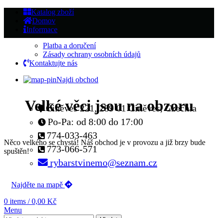
Katalog zboží
Domov
Informace
Platba a doručení
Zásady ochrany osobních údajů
Kontaktujte nás
Najdi obchod
Velké věci jsou na obzoru
Činěves 221, 289 01 Činěves, Czechia
Po-Pa: od 8:00 do 17:00
774-033-463
Něco velkého se chystá! Náš obchod je v provozu a již brzy bude
773-066-571
spuštěn!
rybarstvinemo@seznam.cz
Najděte na mapě
0
items
/
0,00
Kč
Menu