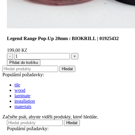
Legend Range Pop-Up 20mm : BIOKRILL | 01925432
199,00
Kč
Legend
Range
Přidat do košíku
Pop-
Hledat
Up
Populární požadavky:
20mm
:
tile
BIOKRILL
wood
|
laminate
01925432
installation
množství
materials
Začněte psát, abyste viděli produkty, které hledáte.
Hledat
Populární požadavky: