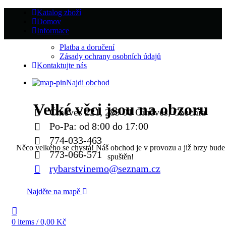
Katalog zboží
Domov
Informace
Platba a doručení
Zásady ochrany osobních údajů
Kontaktujte nás
Najdi obchod
Velké věci jsou na obzoru
Činěves 221, 289 01 Činěves, Czechia
Po-Pa: od 8:00 do 17:00
774-033-463
Něco velkého se chystá! Náš obchod je v provozu a již brzy bude
773-066-571
spuštěn!
rybarstvinemo@seznam.cz
Najděte na mapě
0
items
/
0,00
Kč