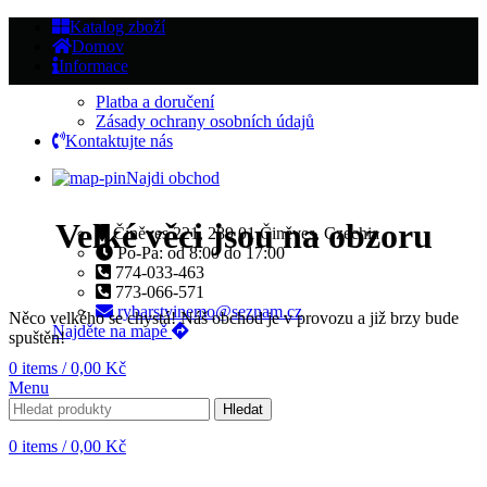
Katalog zboží
Domov
Informace
Platba a doručení
Zásady ochrany osobních údajů
Kontaktujte nás
Najdi obchod
Velké věci jsou na obzoru
Činěves 221, 289 01 Činěves, Czechia
Po-Pa: od 8:00 do 17:00
774-033-463
773-066-571
rybarstvinemo@seznam.cz
Něco velkého se chystá! Náš obchod je v provozu a již brzy bude
Najděte na mapě
spuštěn!
0
items
/
0,00
Kč
Menu
Hledat
0
items
/
0,00
Kč