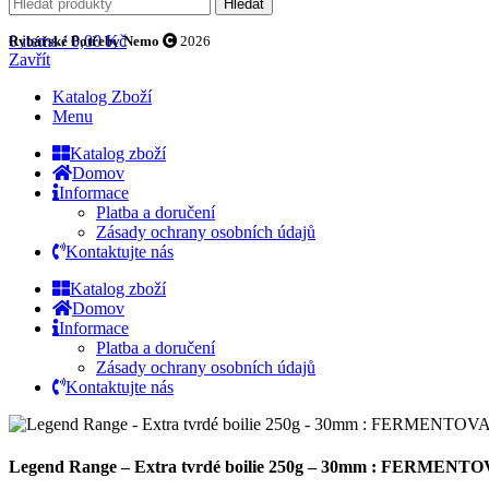
Hledat
0
items
/
0,00
Kč
Rybářské Potřeby Nemo
2026
Zavřít
Katalog Zboží
Menu
Katalog zboží
Domov
Informace
Platba a doručení
Zásady ochrany osobních údajů
Kontaktujte nás
Katalog zboží
Domov
Informace
Platba a doručení
Zásady ochrany osobních údajů
Kontaktujte nás
Legend Range – Extra tvrdé boilie 250g – 30mm : FERME