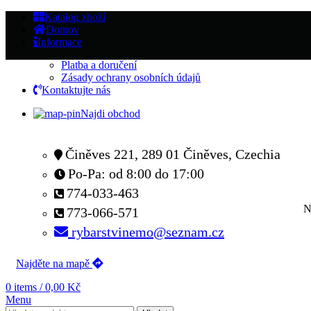
Katalog zboží
Domov
Informace
Platba a doručení
Zásady ochrany osobních údajů
Kontaktujte nás
Najdi obchod
Činěves 221, 289 01 Činěves, Czechia
Po-Pa: od 8:00 do 17:00
774-033-463
N
773-066-571
rybarstvinemo@seznam.cz
Najděte na mapě
0
items
/
0,00
Kč
Menu