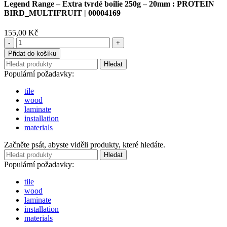
Legend Range – Extra tvrdé boilie 250g – 20mm : PROTEIN
BIRD_MULTIFRUIT | 00004169
155,00
Kč
Legend
Range
Přidat do košíku
-
Hledat
Extra
Populární požadavky:
tvrdé
boilie
tile
250g
wood
-
laminate
20mm
installation
:
materials
PROTEIN
BIRD_MULTIFRUIT
Začněte psát, abyste viděli produkty, které hledáte.
|
Hledat
00004169
Populární požadavky:
množství
tile
wood
laminate
installation
materials