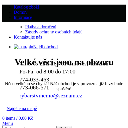
Katalog zboží
Domov
Informace
Platba a doručení
Zásady ochrany osobních údajů
Kontaktujte nás
Najdi obchod
Velké věci jsou na obzoru
Činěves 221, 289 01 Činěves, Czechia
Po-Pa: od 8:00 do 17:00
774-033-463
Něco velkého se chystá! Náš obchod je v provozu a již brzy bude
773-066-571
spuštěn!
rybarstvinemo@seznam.cz
Najděte na mapě
0
items
/
0,00
Kč
Menu