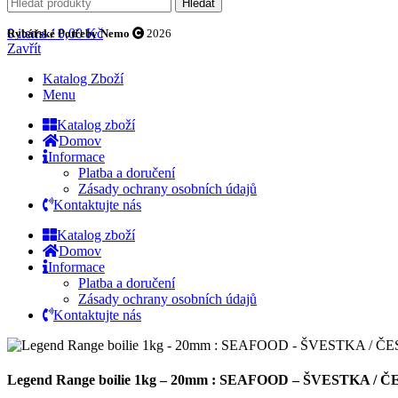
Hledat
0
items
/
0,00
Kč
Rybářské Potřeby Nemo
2026
Zavřít
Katalog Zboží
Menu
Katalog zboží
Domov
Informace
Platba a doručení
Zásady ochrany osobních údajů
Kontaktujte nás
Katalog zboží
Domov
Informace
Platba a doručení
Zásady ochrany osobních údajů
Kontaktujte nás
Legend Range boilie 1kg – 20mm : SEAFOOD – ŠVESTKA / Č