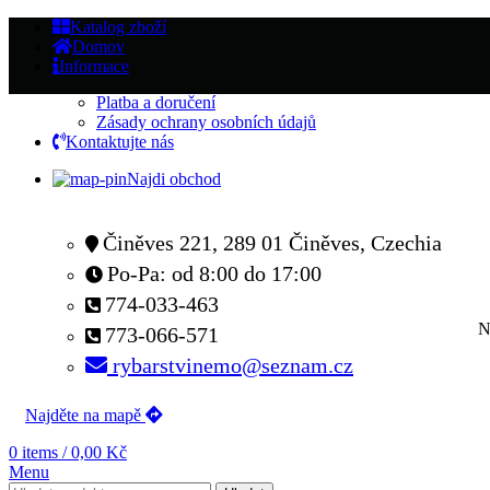
Katalog zboží
Domov
Informace
Platba a doručení
Zásady ochrany osobních údajů
Kontaktujte nás
Najdi obchod
Činěves 221, 289 01 Činěves, Czechia
Po-Pa: od 8:00 do 17:00
774-033-463
N
773-066-571
rybarstvinemo@seznam.cz
Najděte na mapě
0
items
/
0,00
Kč
Menu