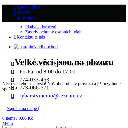
Katalog zboží
Domov
Informace
Platba a doručení
Zásady ochrany osobních údajů
Kontaktujte nás
Najdi obchod
Velké věci jsou na obzoru
Činěves 221, 289 01 Činěves, Czechia
Po-Pa: od 8:00 do 17:00
774-033-463
Něco velkého se chystá! Náš obchod je v provozu a již brzy bude
773-066-571
spuštěn!
rybarstvinemo@seznam.cz
Najděte na mapě
0
items
/
0,00
Kč
Menu