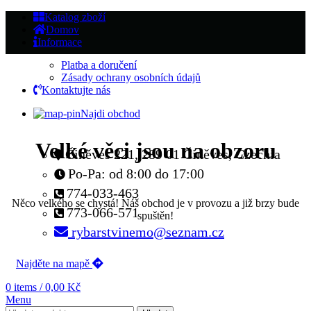
Katalog zboží
Domov
Informace
Platba a doručení
Zásady ochrany osobních údajů
Kontaktujte nás
Najdi obchod
Velké věci jsou na obzoru
Činěves 221, 289 01 Činěves, Czechia
Po-Pa: od 8:00 do 17:00
774-033-463
Něco velkého se chystá! Náš obchod je v provozu a již brzy bude
773-066-571
spuštěn!
rybarstvinemo@seznam.cz
Najděte na mapě
0
items
/
0,00
Kč
Menu