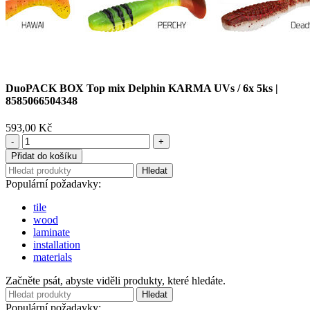
DuoPACK BOX Top mix Delphin KARMA UVs / 6x 5ks |
8585066504348
593,00
Kč
DuoPACK
BOX
Přidat do košíku
Top
Hledat
mix
Populární požadavky:
Delphin
KARMA
tile
UVs
wood
/
laminate
6x
installation
5ks
materials
|
8585066504348
Začněte psát, abyste viděli produkty, které hledáte.
množství
Hledat
Populární požadavky: