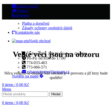
Katalog zboží
Domov
Informace
Platba a doručení
Zásady ochrany osobních údajů
Kontaktujte nás
Najdi obchod
Velké věci jsou na obzoru
Činěves 221, 289 01 Činěves, Czechia
Po-Pa: od 8:00 do 17:00
774-033-463
773-066-571
rybarstvinemo@seznam.cz
Něco velkého se chystá! Náš obchod je v provozu a již brzy bude
Najděte na mapě
spuštěn!
0
items
/
0,00
Kč
Menu
Hledat
0
items
/
0,00
Kč