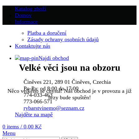
Katalog zboží
Domov
Informace
Platba a doručení
Zásady ochrany osobních údajů
Kontaktujte nás
Najdi obchod
Velké věci jsou na obzoru
Činěves 221, 289 01 Činěves, Czechia
Po-Pa: od 8:00 do 17:00
Něco velkého se chystá! Náš obchod je v provozu a již
774-033-463
brzy bude spuštěn!
773-066-571
rybarstvinemo@seznam.cz
Najděte na mapě
0
items
/
0,00
Kč
Menu