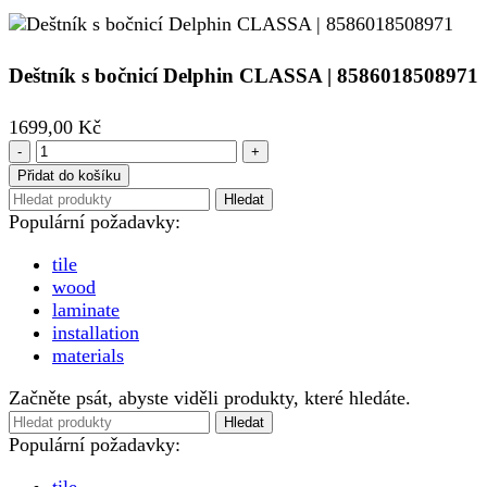
Deštník s bočnicí Delphin CLASSA | 8586018508971
1699,00
Kč
Deštník
s
Přidat do košíku
bočnicí
Hledat
Delphin
Populární požadavky:
CLASSA
|
tile
8586018508971
wood
množství
laminate
installation
materials
Začněte psát, abyste viděli produkty, které hledáte.
Hledat
Populární požadavky:
tile