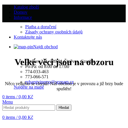
Katalog zboží
Domov
Informace
Platba a doručení
Zásady ochrany osobních údajů
Kontaktujte nás
Najdi obchod
Velké věci jsou na obzoru
Činěves 221, 289 01 Činěves, Czechia
Po-Pa: od 8:00 do 17:00
774-033-463
773-066-571
rybarstvinemo@seznam.cz
Něco velkého se chystá! Náš obchod je v provozu a již brzy bude
Najděte na mapě
spuštěn!
0
items
/
0,00
Kč
Menu
Hledat
0
items
/
0,00
Kč