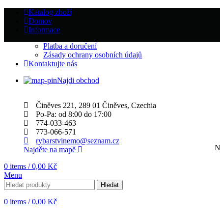
Katalog zboží
Domov
Informace
Platba a doručení
Zásady ochrany osobních údajů
Kontaktujte nás
Najdi obchod
Činěves 221, 289 01 Činěves, Czechia
Po-Pa: od 8:00 do 17:00
774-033-463
773-066-571
rybarstvinemo@seznam.cz
N
Najděte na mapě
0
items
/
0,00
Kč
Menu
Hledat
0
items
/
0,00
Kč