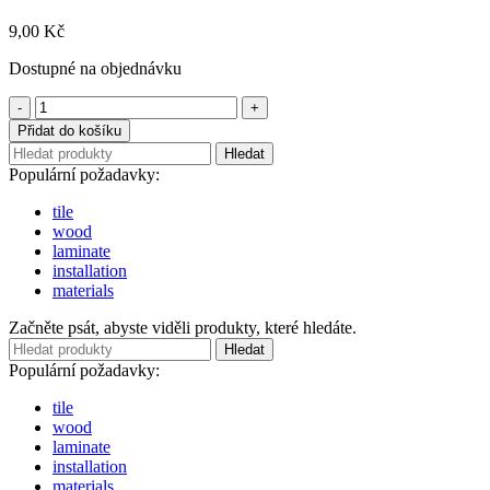
9,00
Kč
Dostupné na objednávku
Adaptér
PB
Přidat do košíku
-
Hledat
10
Populární požadavky:
ks
množství
tile
wood
laminate
installation
materials
Začněte psát, abyste viděli produkty, které hledáte.
Hledat
Populární požadavky:
tile
wood
laminate
installation
materials