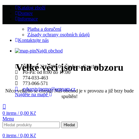
Katalog zboží
Domov
Informace
Platba a doručení
Zásady ochrany osobních údajů
Kontaktujte nás
Najdi obchod
Velké věci jsou na obzoru
Činěves 221, 289 01 Činěves, Czechia
Po-Pa: od 8:00 do 17:00
774-033-463
773-066-571
rybarstvinemo@seznam.cz
Něco velkého se chystá! Náš obchod je v provozu a již brzy bude
Najděte na mapě
spuštěn!
0
items
/
0,00
Kč
Menu
Hledat
0
items
/
0,00
Kč