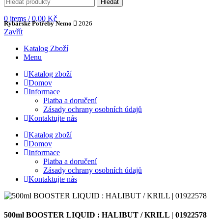
Hledat
0
items
/
0,00
Kč
Rybářské Potřeby Nemo
2026
Zavřít
Katalog Zboží
Menu
Katalog zboží
Domov
Informace
Platba a doručení
Zásady ochrany osobních údajů
Kontaktujte nás
Katalog zboží
Domov
Informace
Platba a doručení
Zásady ochrany osobních údajů
Kontaktujte nás
500ml BOOSTER LIQUID : HALIBUT / KRILL | 01922578