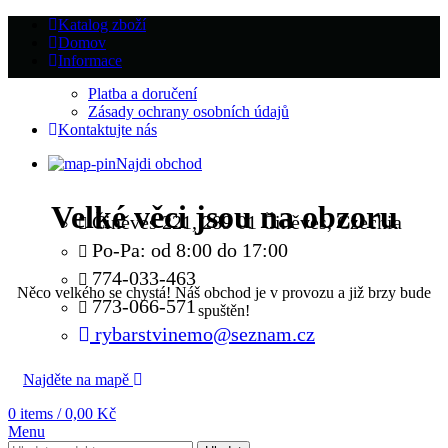
Katalog zboží
Domov
Informace
Platba a doručení
Zásady ochrany osobních údajů
Kontaktujte nás
Najdi obchod
Velké věci jsou na obzoru
Činěves 221, 289 01 Činěves, Czechia
Po-Pa: od 8:00 do 17:00
774-033-463
Něco velkého se chystá! Náš obchod je v provozu a již brzy bude
773-066-571
spuštěn!
rybarstvinemo@seznam.cz
Najděte na mapě
0
items
/
0,00
Kč
Menu