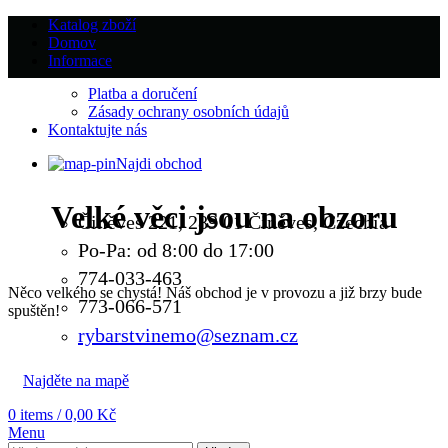
Katalog zboží
Domov
Informace
Platba a doručení
Zásady ochrany osobních údajů
Kontaktujte nás
Najdi obchod
Velké věci jsou na obzoru
Činěves 221, 289 01 Činěves, Czechia
Po-Pa: od 8:00 do 17:00
774-033-463
Něco velkého se chystá! Náš obchod je v provozu a již brzy bude
773-066-571
spuštěn!
rybarstvinemo@seznam.cz
Najděte na mapě
0
items
/
0,00
Kč
Menu