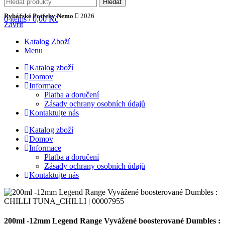
Hledat
Rybářské Potřeby Nemo
2026
0
items
/
0,00
Kč
Zavřít
Katalog Zboží
Menu
Katalog zboží
Domov
Informace
Platba a doručení
Zásady ochrany osobních údajů
Kontaktujte nás
Katalog zboží
Domov
Informace
Platba a doručení
Zásady ochrany osobních údajů
Kontaktujte nás
200ml -12mm Legend Range Vyvážené boosterované Dumbles :