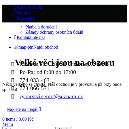
Katalog zboží
Domov
Informace
Platba a doručení
Zásady ochrany osobních údajů
Kontaktujte nás
Najdi obchod
Velké věci jsou na obzoru
Činěves 221, 289 01 Činěves, Czechia
Po-Pa: od 8:00 do 17:00
774-033-463
Něco velkého se chystá! Náš obchod je v provozu a již brzy bude
773-066-571
spuštěn!
rybarstvinemo@seznam.cz
Najděte na mapě
0
items
/
0,00
Kč
Menu