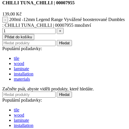
CHILLI TUNA_CHILLI | 00007955
139,00
Kč
200ml -12mm Legend Range Vyvážené boosterované Dumbles
: CHILLI TUNA_CHILLI | 00007955 množství
Přidat do košíku
Hledat
Populární požadavky:
tile
wood
laminate
installation
materials
Začněte psát, abyste viděli produkty, které hledáte.
Hledat
Populární požadavky:
tile
wood
laminate
installation