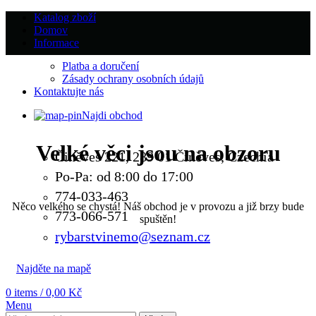
Katalog zboží
Domov
Informace
Platba a doručení
Zásady ochrany osobních údajů
Kontaktujte nás
Najdi obchod
Velké věci jsou na obzoru
Činěves 221, 289 01 Činěves, Czechia
Po-Pa: od 8:00 do 17:00
774-033-463
Něco velkého se chystá! Náš obchod je v provozu a již brzy bude
773-066-571
spuštěn!
rybarstvinemo@seznam.cz
Najděte na mapě
0
items
/
0,00
Kč
Menu