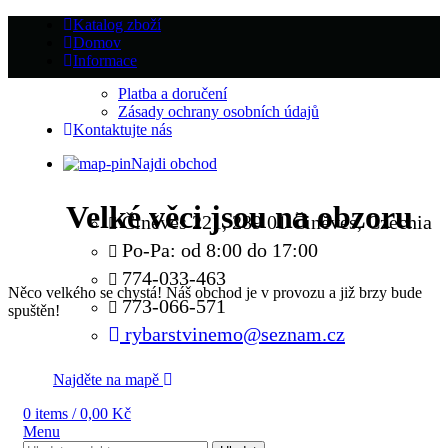
Katalog zboží
Domov
Informace
Platba a doručení
Zásady ochrany osobních údajů
Kontaktujte nás
Najdi obchod
Velké věci jsou na obzoru
Činěves 221, 289 01 Činěves, Czechia
Po-Pa: od 8:00 do 17:00
774-033-463
Něco velkého se chystá! Náš obchod je v provozu a již brzy bude
773-066-571
spuštěn!
rybarstvinemo@seznam.cz
Najděte na mapě
0
items
/
0,00
Kč
Menu