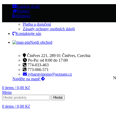
Katalog zboží
Domov
Informace
Platba a doručení
Zásady ochrany osobních údajů
Kontaktujte nás
Najdi obchod
Činěves 221, 289 01 Činěves, Czechia
Po-Pa: od 8:00 do 17:00
774-033-463
773-066-571
rybarstvinemo@seznam.cz
N
Najděte na mapě
0
items
/
0,00
Kč
Menu
Hledat
0
items
/
0,00
Kč