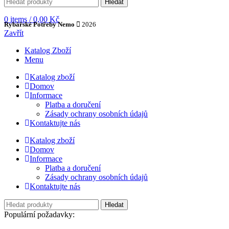
Hledat
0
items
/
0,00
Kč
Rybářské Potřeby Nemo
2026
Zavřít
Katalog Zboží
Menu
Katalog zboží
Domov
Informace
Platba a doručení
Zásady ochrany osobních údajů
Kontaktujte nás
Katalog zboží
Domov
Informace
Platba a doručení
Zásady ochrany osobních údajů
Kontaktujte nás
Hledat
Populární požadavky: