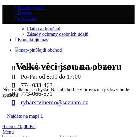
Katalog zboží
Domov
Informace
Platba a doručení
Zásady ochrany osobních údajů
Kontaktujte nás
Najdi obchod
Velké věci jsou na obzoru
Činěves 221, 289 01 Činěves, Czechia
Po-Pa: od 8:00 do 17:00
774-033-463
Něco velkého se chystá! Náš obchod je v provozu a již brzy bude
773-066-571
spuštěn!
rybarstvinemo@seznam.cz
Najděte na mapě
0
items
/
0,00
Kč
Menu