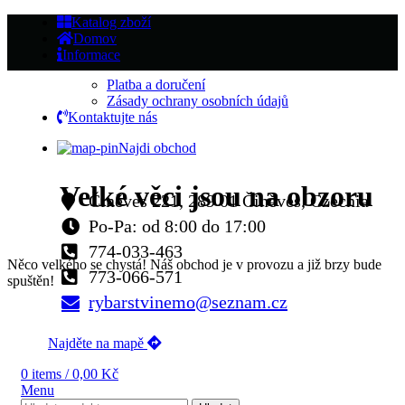
Katalog zboží
Domov
Informace
Platba a doručení
Zásady ochrany osobních údajů
Kontaktujte nás
Najdi obchod
Velké věci jsou na obzoru
Činěves 221, 289 01 Činěves, Czechia
Po-Pa: od 8:00 do 17:00
774-033-463
Něco velkého se chystá! Náš obchod je v provozu a již brzy bude
773-066-571
spuštěn!
rybarstvinemo@seznam.cz
Najděte na mapě
0
items
/
0,00
Kč
Menu