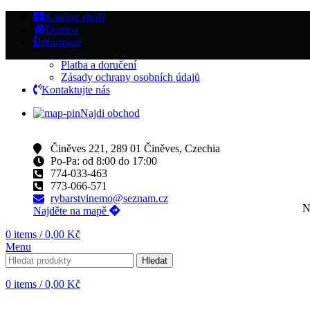
Katalog zboží
Domov
Informace
Platba a doručení
Zásady ochrany osobních údajů
Kontaktujte nás
Najdi obchod
Činěves 221, 289 01 Činěves, Czechia
Po-Pa: od 8:00 do 17:00
774-033-463
773-066-571
rybarstvinemo@seznam.cz
N
Najděte na mapě
0
items
/
0,00
Kč
Menu
Hledat
0
items
/
0,00
Kč