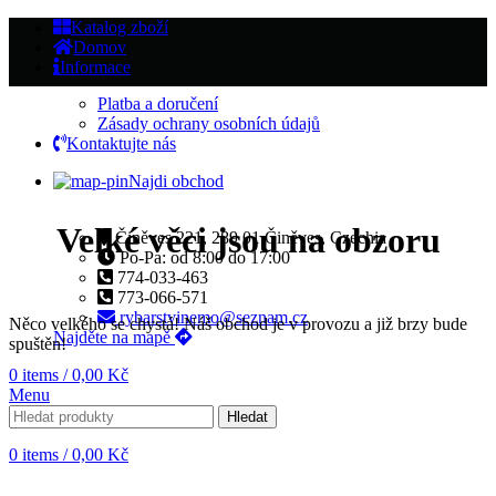
Katalog zboží
Domov
Informace
Platba a doručení
Zásady ochrany osobních údajů
Kontaktujte nás
Najdi obchod
Velké věci jsou na obzoru
Činěves 221, 289 01 Činěves, Czechia
Po-Pa: od 8:00 do 17:00
774-033-463
773-066-571
rybarstvinemo@seznam.cz
Něco velkého se chystá! Náš obchod je v provozu a již brzy bude
Najděte na mapě
spuštěn!
0
items
/
0,00
Kč
Menu
Hledat
0
items
/
0,00
Kč