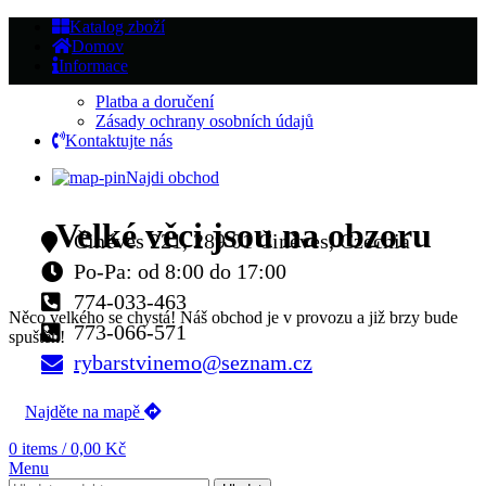
Katalog zboží
Domov
Informace
Platba a doručení
Zásady ochrany osobních údajů
Kontaktujte nás
Najdi obchod
Velké věci jsou na obzoru
Činěves 221, 289 01 Činěves, Czechia
Po-Pa: od 8:00 do 17:00
774-033-463
Něco velkého se chystá! Náš obchod je v provozu a již brzy bude
773-066-571
spuštěn!
rybarstvinemo@seznam.cz
Najděte na mapě
0
items
/
0,00
Kč
Menu