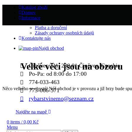
Katalog zboží
Domov
Informace
Platba a doručení
Zásady ochrany osobních údajů
Kontaktujte nás
Najdi obchod
Velké věci jsou na obzoru
Činěves 221, 289 01 Činěves, Czechia
Po-Pa: od 8:00 do 17:00
774-033-463
Něco velkého se chystá! Náš obchod je v provozu a již brzy bude spu
773-066-571
rybarstvinemo@seznam.cz
Najděte na mapě
0
items
/
0,00
Kč
Menu