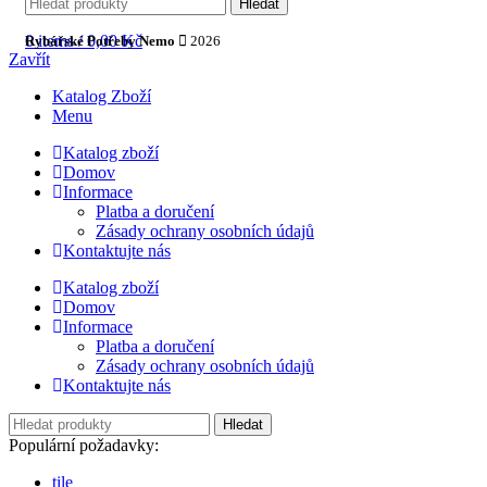
Hledat
0
items
/
0,00
Kč
Rybářské Potřeby Nemo
2026
Zavřít
Katalog Zboží
Menu
Katalog zboží
Domov
Informace
Platba a doručení
Zásady ochrany osobních údajů
Kontaktujte nás
Katalog zboží
Domov
Informace
Platba a doručení
Zásady ochrany osobních údajů
Kontaktujte nás
Hledat
Populární požadavky:
tile