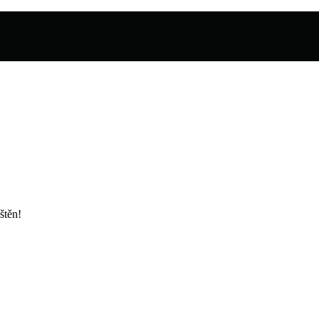
štěn!