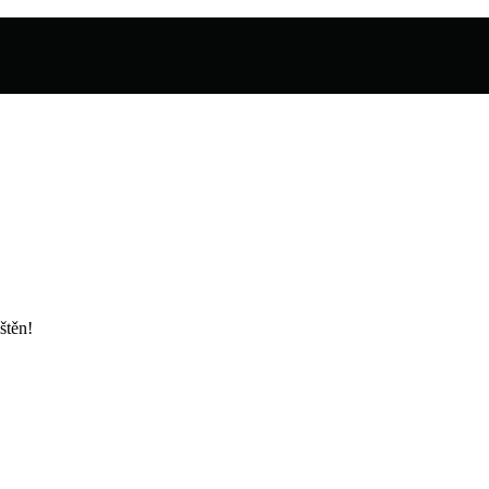
štěn!