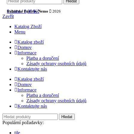
Hledat
0
items
/
0,00
Kč
Rybářské Potřeby Nemo
2026
Zavřít
Katalog Zboží
Menu
Katalog zboží
Domov
Informace
Platba a doručení
Zásady ochrany osobních údajů
Kontaktujte nás
Katalog zboží
Domov
Informace
Platba a doručení
Zásady ochrany osobních údajů
Kontaktujte nás
Hledat
Populární požadavky:
tile