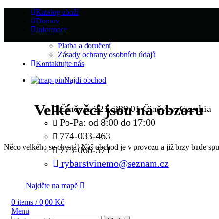
Katalog zboží
Domov
Informace
Platba a doručení
Zásady ochrany osobních údajů
Kontaktujte nás
Najdi obchod
Velké věci jsou na obzoru
Činěves 221, 289 01 Činěves, Czechia
Po-Pa: od 8:00 do 17:00
774-033-463
Něco velkého se chystá! Náš obchod je v provozu a již brzy bude spu
773-066-571
rybarstvinemo@seznam.cz
Najděte na mapě
0
items
/
0,00
Kč
Menu