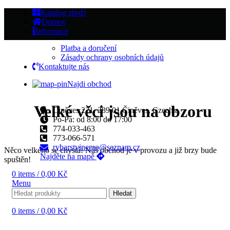
Katalog zboží
Domov
Informace
Platba a doručení
Zásady ochrany osobních údajů
Kontaktujte nás
Najdi obchod
Velké věci jsou na obzoru
Činěves 221, 289 01 Činěves, Czechia
Po-Pa: od 8:00 do 17:00
774-033-463
773-066-571
rybarstvinemo@seznam.cz
Něco velkého se chystá! Náš obchod je v provozu a již brzy bude
Najděte na mapě
spuštěn!
0
items
/
0,00
Kč
Menu
Hledat
0
items
/
0,00
Kč