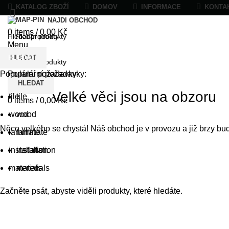
KATALOG ZBOŽÍ
DOMOV
INFORMACE
KONTA
NAJDI OBCHOD
0
items
/
0,00
Kč
Menu
HLEDAT
HLEDAT
Populární požadavky:
Populární požadavky:
HLEDAT
Velké věci jsou na obzoru
tile
tile
0
items
/
0,00
Kč
wood
wood
Něco velkého se chystá! Náš obchod je v provozu a již brzy bu
laminate
laminate
installation
installation
materials
materials
Začněte psát, abyste viděli produkty, které hledáte.